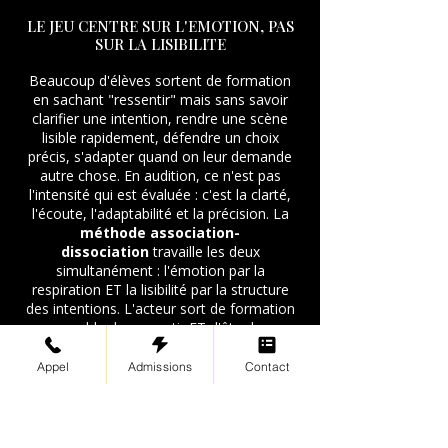
LE JEU CENTRE SUR L'EMOTION, PAS
SUR LA LISIBILITE
Beaucoup d'élèves sortent de formation
en sachant "ressentir" mais sans savoir
clarifier une intention, rendre une scène
lisible rapidement, défendre un choix
précis, s'adapter quand on leur demande
autre chose. En audition, ce n'est pas
l'intensité qui est évaluée : c'est la clarté,
l'écoute, l'adaptabilité et la précision. La
méthode association-
dissociation
travaille les deux
simultanément : l'émotion par la
respiration ET la lisibilité par la structure
des intentions. L'acteur sort de formation
capable de ressentir ET d'être lu.
UNE ECOLE SERIEUSE OSE DIRE NON
Appel
Admissions
Contact
Aux Cours Les Insurgés, on préfère refuser
un candidat si le moment n'est pas le bon,
proposer un
stage d'accès
ou un
cours