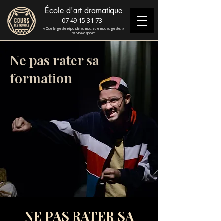
École d'art dramatique
07 49 15 31 73
« Que le geste réponde au mot, et le mot au geste. »
W.Shakespeare
Ne pas rater sa
formation
NE PAS RATER SA