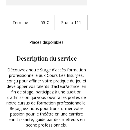
55
euros
Terminé
T
55 €
Studio 111
e
r
m
Places disponibles
i
n
é
Description du service
Découvrez notre Stage d'accès formation
professionnelle aux Cours Les Insurgés,
conçu pour affiner votre pratique du jeu et
développer vos talents d'acteur/actrice. En
fin de stage, participez à une audition
d’admission qui vous ouvrira les portes de
notre cursus de formation professionnelle.
Rejoignez-nous pour transformer votre
passion pour le théâtre en une carrière
enrichissante, guidé par des metteurs en
scène professionnels.